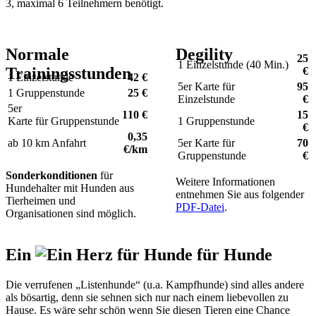
3, maximal 6 Teilnehmern benötigt.
Normale
Degility
25
1 Einzelstunde (40 Min.)
Trainingsstunden
€
1 Einzelstunde
42 €
5er Karte
für
95
1 Gruppenstunde
25 €
Einzelstunde
€
5er
110 €
15
Karte
für Gruppenstunde
1 Gruppenstunde
€
0,35
ab 10 km Anfahrt
5er Karte
für
70
€/km
Gruppenstunde
€
Sonderkonditionen
für
Weitere Informationen
Hundehalter mit Hunden aus
entnehmen Sie aus folgender
Tierheimen und
PDF-Datei
.
Organisationen sind möglich.
Ein
für Hunde
Die verrufenen „Listenhunde“ (u.a. Kampfhunde) sind alles andere
als bösartig, denn sie sehnen sich nur nach einem liebevollen zu
Hause. Es wäre sehr schön wenn Sie diesen Tieren eine Chance